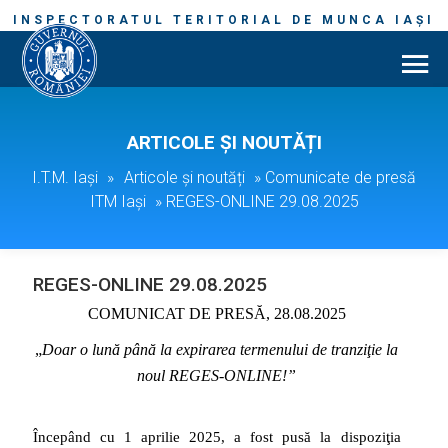
INSPECTORATUL TERITORIAL DE MUNCA IAȘI
ARTICOLE ȘI NOUTĂȚI
I.T.M. Iași
»
Articole și noutăți
»
Comunicate de presă
ITM Iași
»
REGES-ONLINE 29.08.2025
REGES-ONLINE 29.08.2025
COMUNICAT DE PRESĂ, 28.08.2025
„
Doar o lună până la expirarea termenului de tranziţie la
noul REGES-ONLINE!”
Începând cu 1 aprilie 2025, a fost pusă la dispoziţia