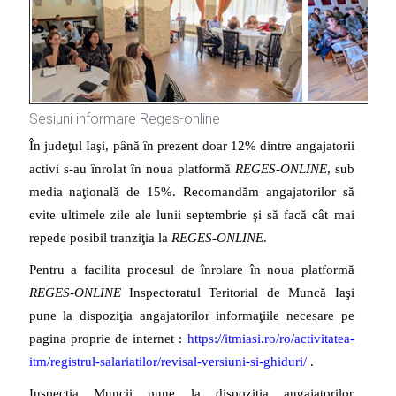
Sesiuni informare Reges-online
În judeţul Iaşi, până în prezent doar 12% dintre angajatorii
activi s-au înrolat în noua platformă
REGES-ONLINE
, sub
media naţională de 15%. Recomandăm angajatorilor să
evite ultimele zile ale lunii septembrie şi să facă cât mai
repede posibil tranziţia la
REGES-ONLINE
.
Pentru a facilita procesul de înrolare în noua platformă
REGES-ONLINE
Inspectoratul Teritorial de Muncă Iaşi
pune la dispoziţia angajatorilor informaţiile necesare pe
pagina proprie de internet :
https://itmiasi.ro/ro/activitatea-
itm/registrul-salariatilor/revisal-versiuni-si-ghiduri/
.
Inspecția Muncii pune la dispoziția angajatorilor